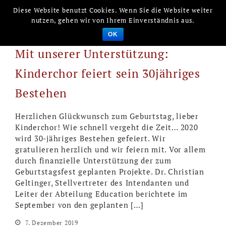
Diese Website benutzt Cookies. Wenn Sie die Website weiter
Förderkreis
Erstklassige
nutzen, gehen wir von Ihrem Einverständnis aus.
Opernkultur in
der Oper
OK
Leipzig
Leipzig e.V.
Mit unserer Unterstützung:
Startseite
Mitglied werden
Kinderchor feiert sein 30jähriges
Vorstand und Förderer
Bestehen
Veranstaltungen
News
Herzlichen Glückwunsch zum Geburtstag, lieber
Kinderchor! Wie schnell vergeht die Zeit… 2020
Projekte
wird 30-jähriges Bestehen gefeiert. Wir
Chronik
gratulieren herzlich und wir feiern mit. Vor allem
durch finanzielle Unterstützung der zum
Kontakt
Geburtstagsfest geplanten Projekte. Dr. Christian
Geltinger, Stellvertreter des Intendanten und
Leiter der Abteilung Education berichtete im
September von den geplanten […]
7. Dezember 2019